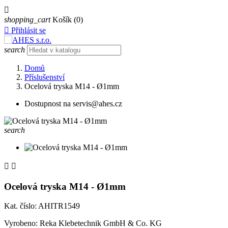

shopping_cart
Košík
(0)

Přihlásit se
search
Domů
Příslušenství
Ocelová tryska M14 - Ø1mm
Dostupnost na servis@ahes.cz
search


Ocelová tryska M14 - Ø1mm
Kat. číslo: AHITR1549
Vyrobeno:
Reka Klebetechnik GmbH & Co. KG