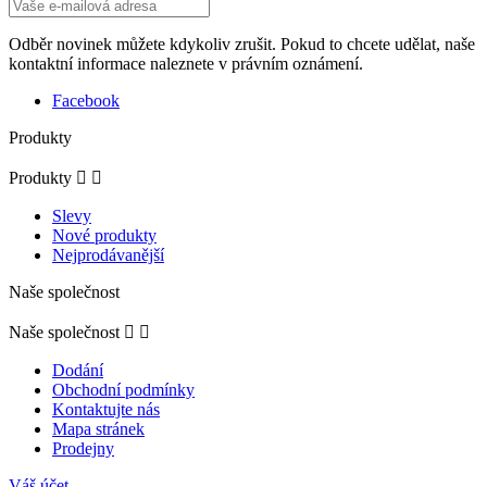
Odběr novinek můžete kdykoliv zrušit. Pokud to chcete udělat, naše
kontaktní informace naleznete v právním oznámení.
Facebook
Produkty
Produkty


Slevy
Nové produkty
Nejprodávanější
Naše společnost
Naše společnost


Dodání
Obchodní podmínky
Kontaktujte nás
Mapa stránek
Prodejny
Váš účet