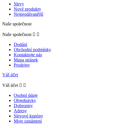
Slevy
Nové produkty
Nejprodávanější
Naše společnost
Naše společnost


Dodání
Obchodní podmínky
Kontaktujte nás
Mapa stránek
Prodejny
Váš účet
Váš účet


Osobní údaje
Objednávky
Dobropisy
Adresy
Slevové kupóny
Moje oznámení