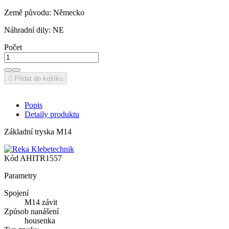
Země původu: Německo
Náhradní dily: NE
Počet

Přidat do košíku
Popis
Detaily produktu
Základní tryska M14
Kód
AHITR1557
Parametry
Spojení
M14 závit
Způsob nanášení
housenka