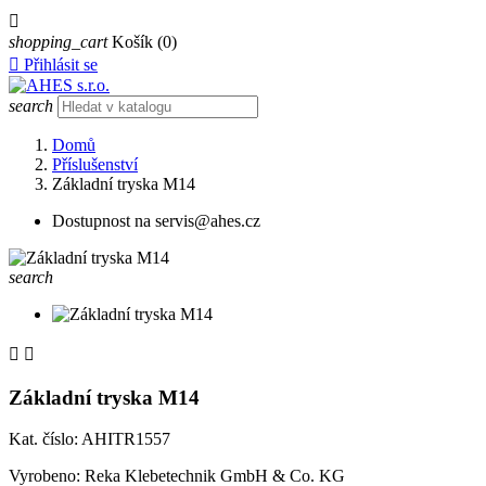

shopping_cart
Košík
(0)

Přihlásit se
search
Domů
Příslušenství
Základní tryska M14
Dostupnost na servis@ahes.cz
search


Základní tryska M14
Kat. číslo: AHITR1557
Vyrobeno:
Reka Klebetechnik GmbH & Co. KG