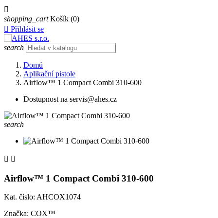

shopping_cart
Košík
(0)

Přihlásit se
search
Domů
Aplikační pistole
Airflow™ 1 Compact Combi 310-600
Dostupnost na servis@ahes.cz
search


Airflow™ 1 Compact Combi 310-600
Kat. číslo: AHCOX1074
Značka: COX™