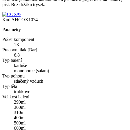
píst. Bez držáku trysek.
Kód
AHCOX1074
Parametry
Počet komponent
1K
Pracovní tlak [Bar]
6,8
Typ balení
kartuše
monoporce (salám)
Typ pohonu
stlačený vzduch
Typ těla
trubkové
Velikost balení
290ml
300ml
310ml
400ml
500ml
600ml