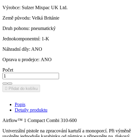
Výrobce: Sulzer Mixpac UK Ltd.
Země původu: Velká Británie
Druh pohonu: pneumatický
Jednokomponentní: 1-K
Náhradní díly: ANO
Oprava u prodejce: ANO
Počet

Přidat do košíku
Popis
Detaily produktu
Airflow™ 1 Compact Combi 310-600
Univerzální pistole na zpracování kartuší a monoporcí. Při výměně
uvolněte jednoduše karabinku od pístnice a připevněte na tlakový