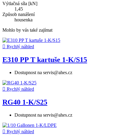
Výtlačná síla [kN]
1,45
Způsob nanášení
housenka
Mohlo by vás také zajímat

Rychlý náhled
E310 PP T kartuše 1-K/S15
Dostupnost na servis@ahes.cz

Rychlý náhled
RG40 1-K/S25
Dostupnost na servis@ahes.cz

Rychlý náhled