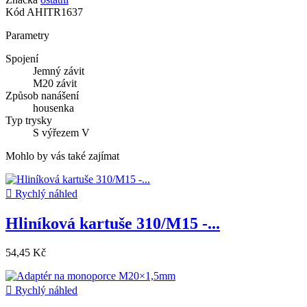
Kód
AHITR1637
Parametry
Spojení
Jemný závit
M20 závit
Způsob nanášení
housenka
Typ trysky
S výřezem V
Mohlo by vás také zajímat

Rychlý náhled
Hliníková kartuše 310/M15 -...
54,45 Kč

Rychlý náhled