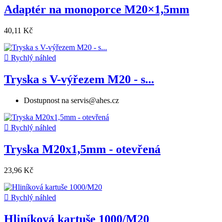
Adaptér na monoporce M20×1,5mm
40,11 Kč

Rychlý náhled
Tryska s V-výřezem M20 - s...
Dostupnost na servis@ahes.cz

Rychlý náhled
Tryska M20x1,5mm - otevřená
23,96 Kč

Rychlý náhled
Hliníková kartuše 1000/M20