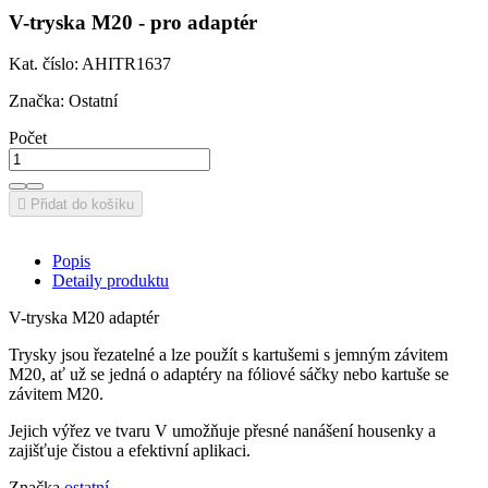
V-tryska M20 - pro adaptér
Kat. číslo: AHITR1637
Značka: Ostatní
Počet

Přidat do košíku
Popis
Detaily produktu
V-tryska M20 adaptér
Trysky jsou řezatelné a lze použít s kartušemi s jemným závitem
M20, ať už se jedná o adaptéry na fóliové sáčky nebo kartuše se
závitem M20.
Jejich výřez ve tvaru V umožňuje přesné nanášení housenky a
zajišťuje čistou a efektivní aplikaci.
Značka
ostatní