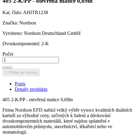
405 2-K/PP - otevřená matice 0,69in
Kat. číslo: AHITR1238
Značka: Nordson
Vyrobeno:
Nordson Deutschland GmbH
Dvoukomponentní: 2-K
Počet

Přidat do košíku
Popis
Detaily produktu
405 2-K/PP - otevřená matice 0,69in
Firma Nordson EFD nabízí velký výběr vysoce kvalitních duálních
kartuší za výhodné ceny, určených k balení a dávkování
dvoukomponentních materiálů, které najdou uplatnění v
automobilovém průmyslu, stavebnictví, lékařství nebo ve
stomatologii.