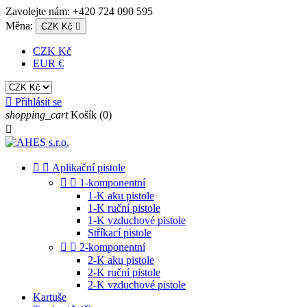
Zavolejte nám:
+420 724 090 595
Měna:
CZK Kč

CZK Kč
EUR €

Přihlásit se
shopping_cart
Košík
(0)



Aplikační pistole


1-komponentní
1-K aku pistole
1-K ruční pistole
1-K vzduchové pistole
Stříkací pistole


2-komponentní
2-K aku pistole
2-K ruční pistole
2-K vzduchové pistole
Kartuše