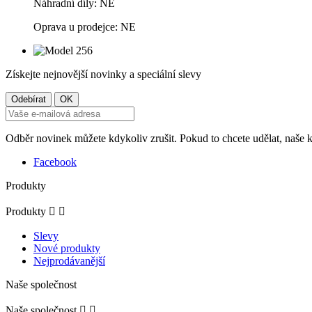
Náhradní díly: NE
Oprava u prodejce: NE
Získejte nejnovější novinky a speciální slevy
Odběr novinek můžete kdykoliv zrušit. Pokud to chcete udělat, naše 
Facebook
Produkty
Produkty


Slevy
Nové produkty
Nejprodávanější
Naše společnost
Naše společnost

