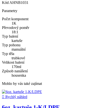
Kód
AHNB1031
Parametry
Počet komponent
1K
Převodový poměr
18:1
Typ balení
kartuše
Typ pohonu
manuální
Typ těla
trubkové
Velikost balení
170ml
Způsob nanášení
housenka
Mohlo by vás také zajímat

Rychlý náhled
6oz. kartuše 1-K/LDPE