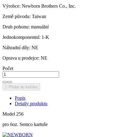
Výrobce: Newborn Brothers Co., Inc.
Země původu: Taiwan
Druh pohonu: manuální
Jednokomponentní: 1-K
Náhradní díly: NE
Oprava u prodejce: NE
Počet

Přidat do košíku
Popis
Detaily produktu
Model 256
pro 6oz. Semco kartuše