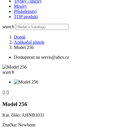
Trysky / špičky
Mixéry
Příslušenství
TOP produkt
search
Domů
Aplikační pistole
Model 256
Dostupnost na servis@ahes.cz
search


Model 256
Kat. číslo: AHNB1031
Značka: Newborn