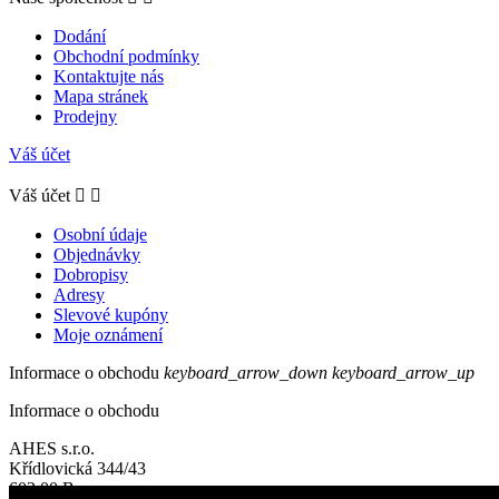
Dodání
Obchodní podmínky
Kontaktujte nás
Mapa stránek
Prodejny
Váš účet
Váš účet


Osobní údaje
Objednávky
Dobropisy
Adresy
Slevové kupóny
Moje oznámení
Informace o obchodu
keyboard_arrow_down
keyboard_arrow_up
Informace o obchodu
AHES s.r.o.
Křídlovická 344/43
603 00 Brno