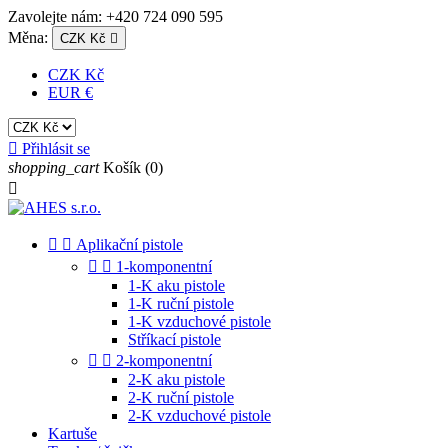
Zavolejte nám:
+420 724 090 595
Měna:
CZK Kč

CZK Kč
EUR €

Přihlásit se
shopping_cart
Košík
(0)



Aplikační pistole


1-komponentní
1-K aku pistole
1-K ruční pistole
1-K vzduchové pistole
Stříkací pistole


2-komponentní
2-K aku pistole
2-K ruční pistole
2-K vzduchové pistole
Kartuše