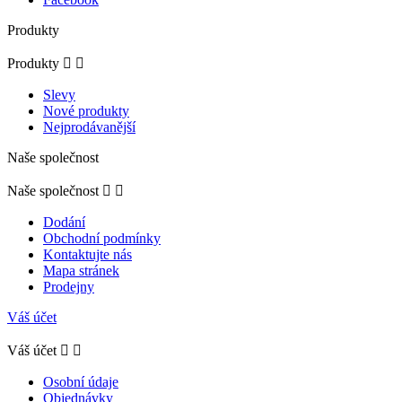
Produkty
Produkty


Slevy
Nové produkty
Nejprodávanější
Naše společnost
Naše společnost


Dodání
Obchodní podmínky
Kontaktujte nás
Mapa stránek
Prodejny
Váš účet
Váš účet


Osobní údaje
Objednávky