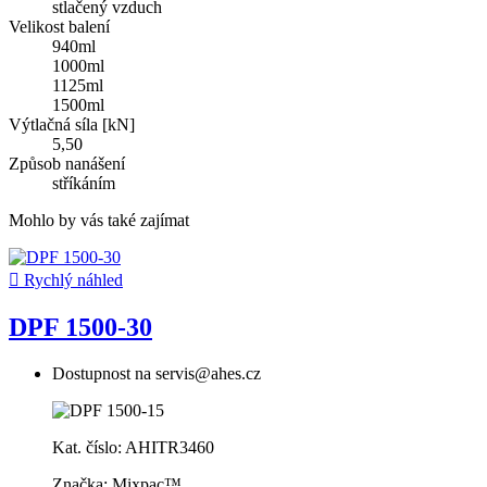
stlačený vzduch
Velikost balení
940ml
1000ml
1125ml
1500ml
Výtlačná síla [kN]
5,50
Způsob nanášení
stříkáním
Mohlo by vás také zajímat

Rychlý náhled
DPF 1500-30
Dostupnost na servis@ahes.cz
Kat. číslo: AHITR3460
Značka: Mixpac™