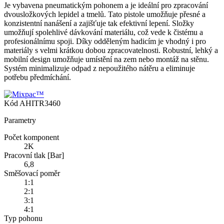
Je vybavena pneumatickým pohonem a je ideální pro zpracování
dvousložkových lepidel a tmelů. Tato pistole umožňuje přesné a
konzistentní nanášení a zajišťuje tak efektivní lepení. Složky
umožňují spolehlivé dávkování materiálu, což vede k čistému a
profesionálnímu spoji. Díky odděleným hadicím je vhodný i pro
materiály s velmi krátkou dobou zpracovatelnosti. Robustní, lehký a
mobilní design umožňuje umístění na zem nebo montáž na stěnu.
Systém minimalizuje odpad z nepoužitého nátěru a eliminuje
potřebu předmíchání.
Kód
AHITR3460
Parametry
Počet komponent
2K
Pracovní tlak [Bar]
6,8
Směšovací poměr
1:1
2:1
3:1
4:1
Typ pohonu