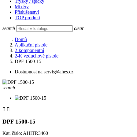
Trysky / špičky
Mixéry
Příslušenství
TOP produkt
search
clear
Domů
Aplikační pistole
2-komponentní
2-K vzduchové pistole
DPF 1500-15
Dostupnost na servis@ahes.cz
search


DPF 1500-15
Kat. číslo: AHITR3460